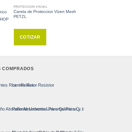
PROTECCION VISUAL
Careta de Proteccion Vizen Mesh
rico
PETZL
SHOP
COTIZAR
S COMPRADOS
Lentes Rex - Resistor
Paño Absorbente Universal Para Quimicos y Hidrocarburos - Codigo911