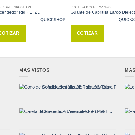
URIDAD INDUSTRIAL
PROTECCION DE MANOS
cendedor Rig PETZL
Guante de Cabritilla Largo Dielect
QUICKSHOP
QUICK
COTIZAR
COTIZAR
MAS VISTOS
MA
Cono de Señalizacion Vial 36 Pulgadas Base Pesada
Careta de Proteccion Vizen Mesh PETZL