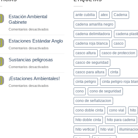
ante cubilia
atex
Cadena
Estación Ambiental
5
p
Gabinete
cadena amarilla negro
en
Comentarios desactivados
cadena delimitadora
cadena plast
Estación
Ambiental
Estaciones Estándar Anglo
5
cadena roja blanca
casco
Gabinete
p
en
Comentarios desactivados
Estaciones
casco altura
casco de proteccion
Estándar
Sustancias peligrosas
5
casco de seguridad
Anglo
p
en
Comentarios desactivados
Sustancias
casco para altura
cinta
peligrosas
¡Estaciones Ambientales!
8
cinta peligro
cinta peligro roja bla
t
en
Comentarios desactivados
¡Estaciones
cono
cono de seguridad
Ambientales!
cono de señalizacion
cono doble cinta
cono vial
hito
hito doble cinta
hito para cadena
hito vertical
hito vial
illuminacio