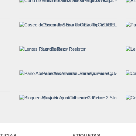
Cono de Señalizacion Vial 28 Pulgadas Base Pesada
Casco de Seguridad Evo III Cinta Top - STEELPRO
Lentes Rex - Resistor
Paño Absorbente Universal Para Quimicos y Hidrocarburos - Codigo911
Bloqueo Ajustable con Cable de 2 Metros - Steelpro
TICIAS
ETIQUETAS