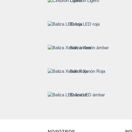
Cinturón Ligero
Baliza LED roja
Baliza Xenón ámbar
Baliza Xenón Roja
Baliza LED ámbar
NOSOTROS
NO