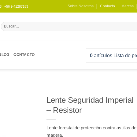
Sobre Nosotros
Contacto
Marcas
| +56 9 41287183
Buscar
por:
BLOG
CONTACTO
0
artículos
Lista de p
Lente Seguridad Imperial
– Resistor
WISHLIST
Lente forestal de protección contra astillas de
madera.