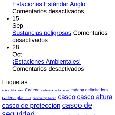
Gabinete
Estaciones Estándar Anglo
en
Comentarios desactivados
Estaciones
15
Estándar
Sep
Anglo
Sustancias peligrosas
Comentarios
en
desactivados
Sustancias
28
peligrosas
Oct
¡Estaciones Ambientales!
en
Comentarios desactivados
¡Estacione
Etiquetas
Ambientale
Cadena
cadena delimitadora
ante cubilia
atex
cadena amarilla negro
casco
casco altura
cadena plastica
cadena roja blanca
casco de
casco de proteccion
seguridad