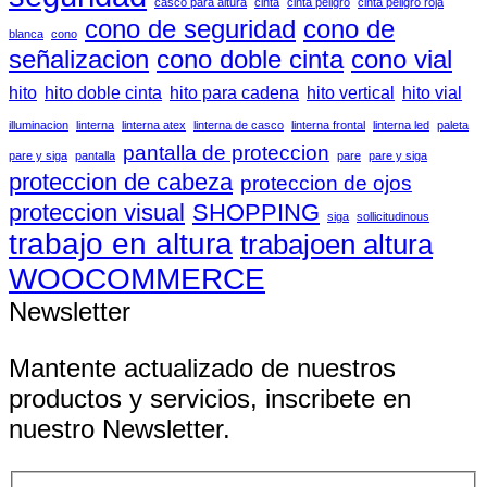
casco para altura
cinta
cinta peligro
cinta peligro roja
cono de seguridad
cono de
blanca
cono
señalizacion
cono doble cinta
cono vial
hito
hito doble cinta
hito para cadena
hito vertical
hito vial
illuminacion
linterna
linterna atex
linterna de casco
linterna frontal
linterna led
paleta
pantalla de proteccion
pare y siga
pantalla
pare
pare y siga
proteccion de cabeza
proteccion de ojos
proteccion visual
SHOPPING
siga
sollicitudinous
trabajo en altura
trabajoen altura
WOOCOMMERCE
Newsletter
Mantente actualizado de nuestros
productos y servicios, inscribete en
nuestro Newsletter.