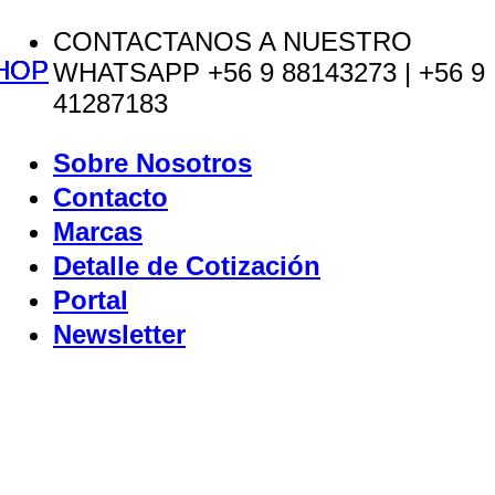
Saltar
CONTACTANOS A NUESTRO
HOP
HOP
HOP
HOP
al
WHATSAPP +56 9 88143273 | +56 9
contenido
41287183
Sobre Nosotros
Contacto
Marcas
Detalle de Cotización
Portal
Newsletter