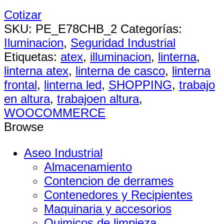
Cotizar
SKU:
PE_E78CHB_2
Categorías:
Iluminacion
,
Seguridad Industrial
Etiquetas:
atex
,
illuminacion
,
linterna
,
linterna atex
,
linterna de casco
,
linterna
frontal
,
linterna led
,
SHOPPING
,
trabajo
en altura
,
trabajoen altura
,
WOOCOMMERCE
Browse
Aseo Industrial
Almacenamiento
Contencion de derrames
Contenedores y Recipientes
Maquinaria y accesorios
Quimicos de limpieza