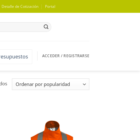
Detalle de Cotización
Portal
ACCEDER / REGISTRARSE
presupuestos
Ordenado
ados
por
popularidad
WISHLIST