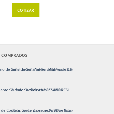
COTIZAR
 COMPRADOS
Cono de Señalizacion Vial Verde Limón 28 Pulgadas
Guante Soldador Kevlar Azul RESISTOR
Kit de Contención de Derrame K3000 - CrunchOil