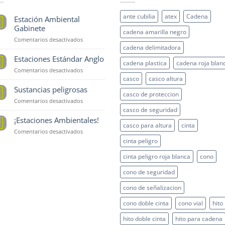
ante cubilia
atex
Cadena
Estación Ambiental
5
p
Gabinete
cadena amarilla negro
en
Comentarios desactivados
cadena delimitadora
Estación
Ambiental
Estaciones Estándar Anglo
5
cadena plastica
cadena roja blan
Gabinete
p
en
Comentarios desactivados
Estaciones
casco
casco altura
Estándar
Sustancias peligrosas
5
casco de proteccion
Anglo
p
en
Comentarios desactivados
Sustancias
casco de seguridad
peligrosas
¡Estaciones Ambientales!
8
casco para altura
cinta
t
en
Comentarios desactivados
¡Estaciones
cinta peligro
Ambientales!
cinta peligro roja blanca
cono
cono de seguridad
cono de señalizacion
cono doble cinta
cono vial
hito
hito doble cinta
hito para cadena