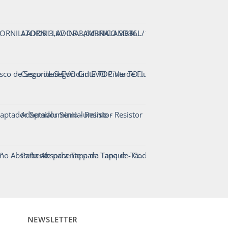
ATORNILLADOR 3,6V INALAMBRICO SD36L/1
Casco de Seguridad EVO Cinta TOP Verde Fluor - Steelpro
Adaptador Semialuminio - Resistor
Paño Absorbente para Tapa de Tanque - Codigo911
NEWSLETTER