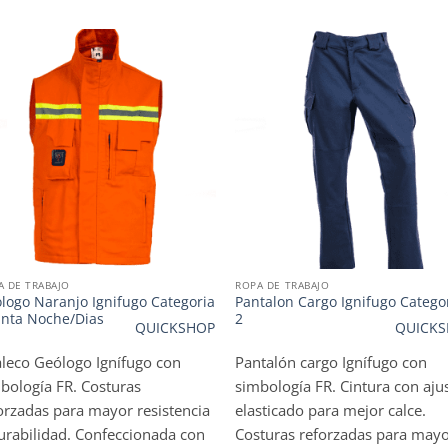
WISHLIST
WISHLIST
A DE TRABAJO
ROPA DE TRABAJO
logo Naranjo Ignifugo Categoria
Pantalon Cargo Ignifugo Catego
inta Noche/Dias
2
QUICKSHOP
QUICKS
leco Geólogo Ignífugo con
Pantalón cargo Ignífugo con
bología FR. Costuras
simbología FR. Cintura con aju
orzadas para mayor resistencia
elasticado para mejor calce.
urabilidad. Confeccionada con
Costuras reforzadas para may