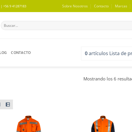
Sobre Nosotros
Contacto
Marcas
 +56 9 41287183
Buscar
por:
LOG
CONTACTO
0
artículos
Lista de 
Mostrando los 6 result
WISHLIST
WISHLIST