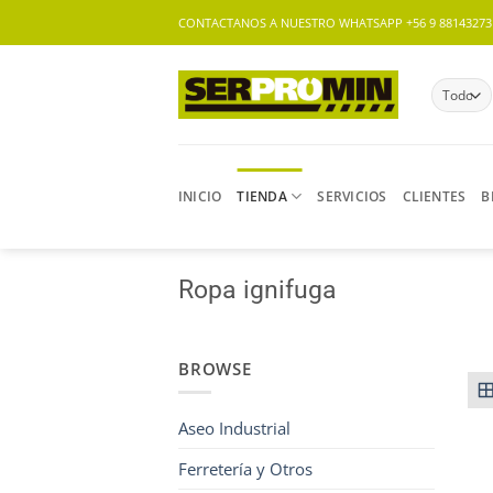
Saltar
CONTACTANOS A NUESTRO WHATSAPP +56 9 88143273 |
al
contenido
INICIO
TIENDA
SERVICIOS
CLIENTES
B
Ropa ignifuga
BROWSE
Aseo Industrial
Ferretería y Otros