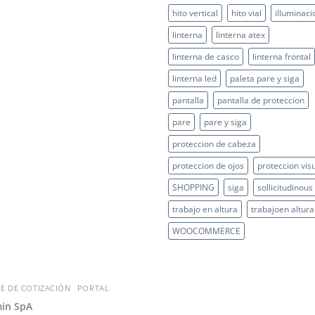
hito vertical
hito vial
illuminaci
linterna
linterna atex
linterna de casco
linterna frontal
linterna led
paleta pare y siga
pantalla
pantalla de proteccion
pare
pare y siga
proteccion de cabeza
proteccion de ojos
proteccion vis
SHOPPING
siga
sollicitudinous
trabajo en altura
trabajoen altura
WOOCOMMERCE
E DE COTIZACIÓN
PORTAL
in SpA