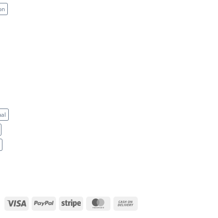
on
ual
Visa
PayPal
Stripe
MasterCard
Cash
On