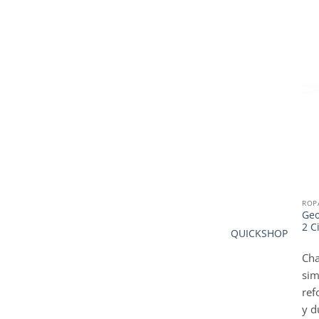
ROP
Geo
2 C
QUICKSHOP
Cha
sim
ref
y d