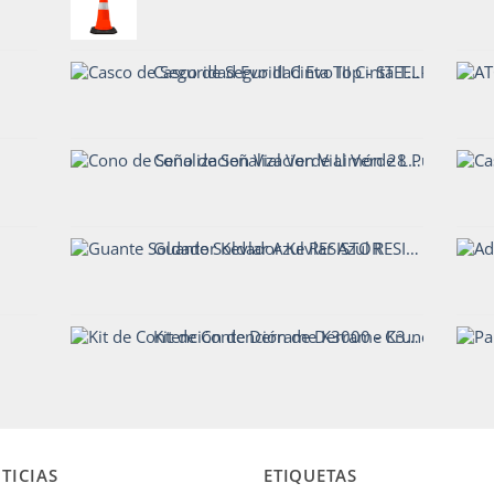
Casco de Seguridad Evo III Cinta Top - STEELPRO
Cono de Señalizacion Vial Verde Limón 28 Pulgadas
Guante Soldador Kevlar Azul RESISTOR
Kit de Contención de Derrame K3000 - CrunchOil
TICIAS
ETIQUETAS