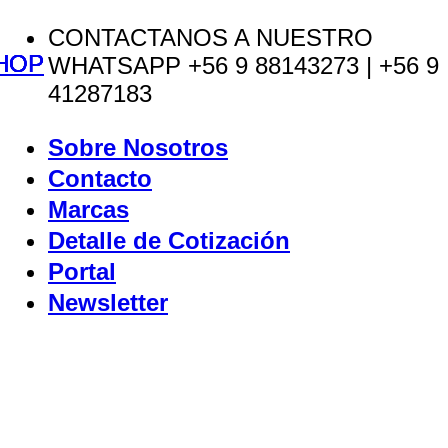
Saltar
CONTACTANOS A NUESTRO
HOP
HOP
HOP
HOP
HOP
HOP
al
WHATSAPP +56 9 88143273 | +56 9
contenido
41287183
Sobre Nosotros
Contacto
Marcas
Detalle de Cotización
Portal
Newsletter