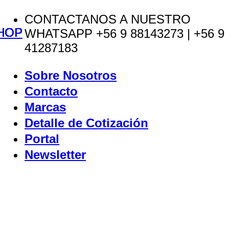
Saltar
CONTACTANOS A NUESTRO
HOP
HOP
HOP
HOP
HOP
HOP
HOP
HOP
al
WHATSAPP +56 9 88143273 | +56 9
contenido
41287183
Sobre Nosotros
Contacto
Marcas
Detalle de Cotización
Portal
Newsletter