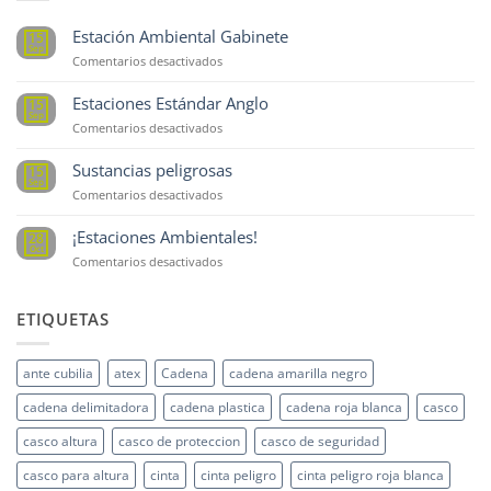
Estación Ambiental Gabinete
15
Sep
en
Comentarios desactivados
Estación
Ambiental
Estaciones Estándar Anglo
15
Gabinete
Sep
en
Comentarios desactivados
Estaciones
Estándar
Sustancias peligrosas
15
Anglo
Sep
en
Comentarios desactivados
Sustancias
peligrosas
¡Estaciones Ambientales!
28
Oct
en
Comentarios desactivados
¡Estaciones
Ambientales!
ETIQUETAS
ante cubilia
atex
Cadena
cadena amarilla negro
cadena delimitadora
cadena plastica
cadena roja blanca
casco
casco altura
casco de proteccion
casco de seguridad
casco para altura
cinta
cinta peligro
cinta peligro roja blanca