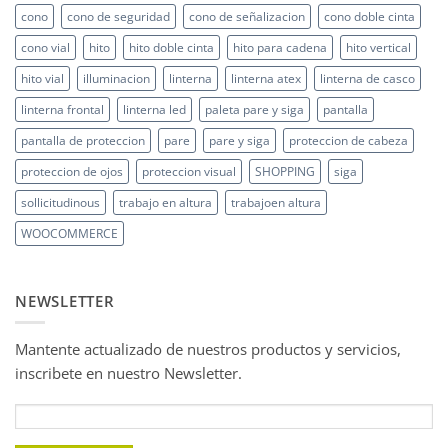
cono
cono de seguridad
cono de señalizacion
cono doble cinta
cono vial
hito
hito doble cinta
hito para cadena
hito vertical
hito vial
illuminacion
linterna
linterna atex
linterna de casco
linterna frontal
linterna led
paleta pare y siga
pantalla
pantalla de proteccion
pare
pare y siga
proteccion de cabeza
proteccion de ojos
proteccion visual
SHOPPING
siga
sollicitudinous
trabajo en altura
trabajoen altura
WOOCOMMERCE
NEWSLETTER
Mantente actualizado de nuestros productos y servicios,
inscribete en nuestro Newsletter.