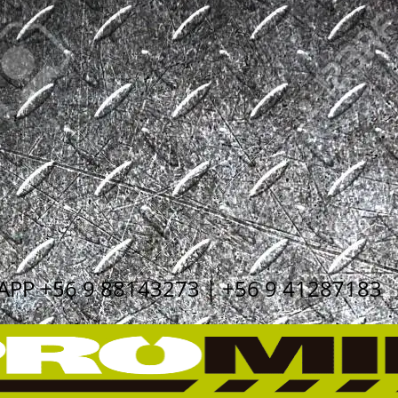
P +56 9 88143273 | +56 9 41287183