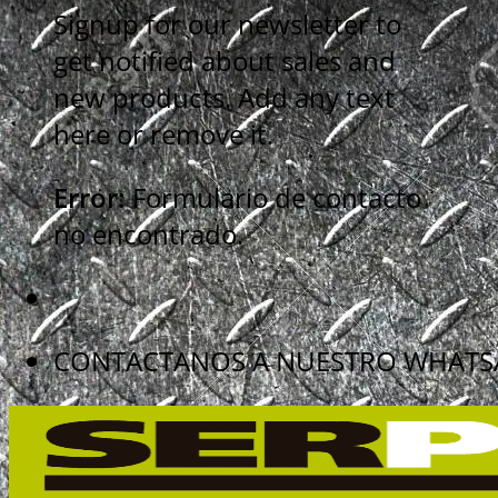
Signup for our newsletter to
get notified about sales and
new products. Add any text
here or remove it.
Error:
Formulario de contacto
no encontrado.
CONTACTANOS A NUESTRO WHATSAP