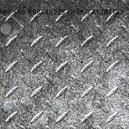
P +56 9 88143273 | +56 9 41287183