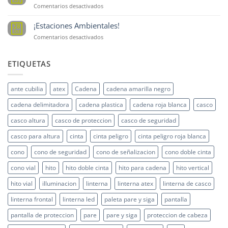
en
Comentarios desactivados
Sustancias
peligrosas
¡Estaciones Ambientales!
28
Oct
en
Comentarios desactivados
¡Estaciones
Ambientales!
ETIQUETAS
ante cubilia
atex
Cadena
cadena amarilla negro
cadena delimitadora
cadena plastica
cadena roja blanca
casco
casco altura
casco de proteccion
casco de seguridad
casco para altura
cinta
cinta peligro
cinta peligro roja blanca
cono
cono de seguridad
cono de señalizacion
cono doble cinta
cono vial
hito
hito doble cinta
hito para cadena
hito vertical
hito vial
illuminacion
linterna
linterna atex
linterna de casco
linterna frontal
linterna led
paleta pare y siga
pantalla
pantalla de proteccion
pare
pare y siga
proteccion de cabeza