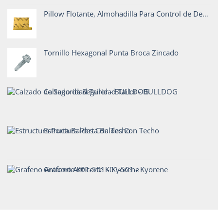
Pillow Flotante, Almohadilla Para Control de Derrame en Agua - CrunchOil
Tornillo Hexagonal Punta Broca Zincado
Calzado de Seguridad Tailor - BULLDOG
Estructura Porta Baldes Con Techo
Grafeno Anticorte K01-501 - Kyorene