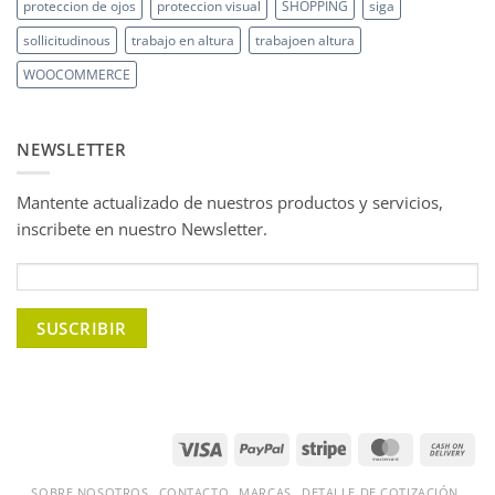
proteccion de ojos
proteccion visual
SHOPPING
siga
sollicitudinous
trabajo en altura
trabajoen altura
WOOCOMMERCE
NEWSLETTER
Mantente actualizado de nuestros productos y servicios,
inscribete en nuestro Newsletter.
Visa
PayPal
Stripe
MasterCard
Ca
On
Del
SOBRE NOSOTROS
CONTACTO
MARCAS
DETALLE DE COTIZACIÓN