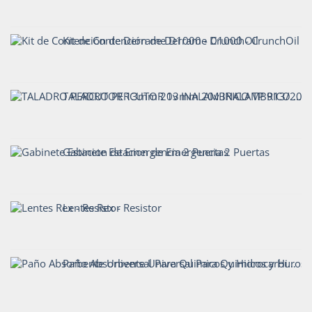
Kit de Contención de Derrame D1000 - CrunchOil
TALADRO PERCUTOR 13mm 20v INALAMBRICO TP 913/20 C1
Gabinete Estacion de Emergencia 2 Puertas
Lentes Rex - Resistor
Paño Absorbente Universal Para Quimicos y Hidrocarburos - Codigo911