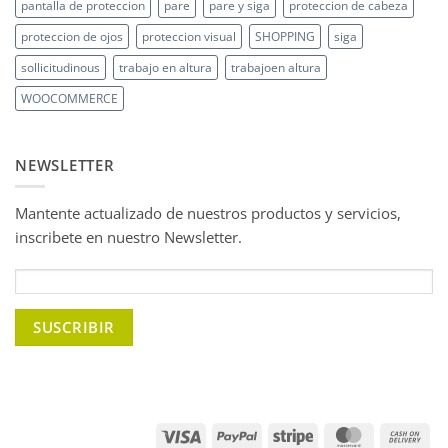
pantalla de proteccion
pare
pare y siga
proteccion de cabeza
proteccion de ojos
proteccion visual
SHOPPING
siga
sollicitudinous
trabajo en altura
trabajoen altura
WOOCOMMERCE
NEWSLETTER
Mantente actualizado de nuestros productos y servicios,
inscribete en nuestro Newsletter.
Visa
PayPal
Stripe
MasterCard
Ca