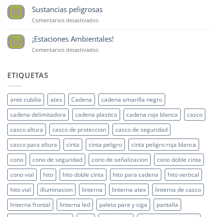
Estándar
Sustancias peligrosas
15
Anglo
Sep
en
Comentarios desactivados
Sustancias
peligrosas
¡Estaciones Ambientales!
28
Oct
en
Comentarios desactivados
¡Estaciones
Ambientales!
ETIQUETAS
ante cubilia
atex
Cadena
cadena amarilla negro
cadena delimitadora
cadena plastica
cadena roja blanca
casco
casco altura
casco de proteccion
casco de seguridad
casco para altura
cinta
cinta peligro
cinta peligro roja blanca
cono
cono de seguridad
cono de señalizacion
cono doble cinta
cono vial
hito
hito doble cinta
hito para cadena
hito vertical
hito vial
illuminacion
linterna
linterna atex
linterna de casco
linterna frontal
linterna led
paleta pare y siga
pantalla