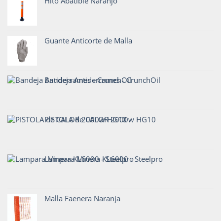
Hito Abatible Naranjo
Guante Anticorte de Malla
Bandeja Antiderrames - CrunchOil
PISTOLA de CALOR 2000w HG10
Lampara Minera KL6000 - Steelpro
Malla Faenera Naranja