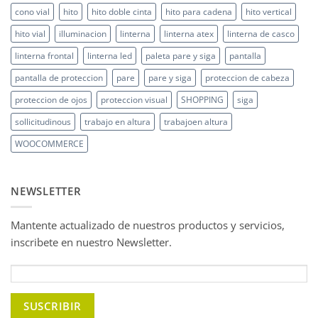
cono vial
hito
hito doble cinta
hito para cadena
hito vertical
hito vial
illuminacion
linterna
linterna atex
linterna de casco
linterna frontal
linterna led
paleta pare y siga
pantalla
pantalla de proteccion
pare
pare y siga
proteccion de cabeza
proteccion de ojos
proteccion visual
SHOPPING
siga
sollicitudinous
trabajo en altura
trabajoen altura
WOOCOMMERCE
NEWSLETTER
Mantente actualizado de nuestros productos y servicios,
inscribete en nuestro Newsletter.