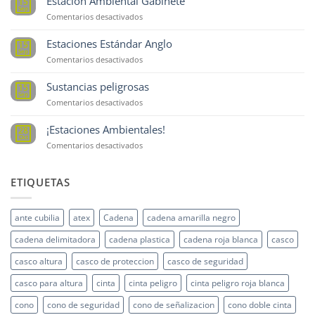
Estación Ambiental Gabinete
15
Sep
en
Comentarios desactivados
Estación
Ambiental
Estaciones Estándar Anglo
15
Gabinete
Sep
en
Comentarios desactivados
Estaciones
Estándar
Sustancias peligrosas
15
Anglo
Sep
en
Comentarios desactivados
Sustancias
peligrosas
¡Estaciones Ambientales!
28
Oct
en
Comentarios desactivados
¡Estaciones
Ambientales!
ETIQUETAS
ante cubilia
atex
Cadena
cadena amarilla negro
cadena delimitadora
cadena plastica
cadena roja blanca
casco
casco altura
casco de proteccion
casco de seguridad
casco para altura
cinta
cinta peligro
cinta peligro roja blanca
cono
cono de seguridad
cono de señalizacion
cono doble cinta