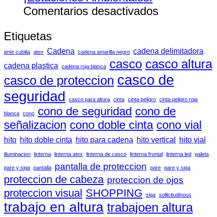
en
Comentarios desactivados
¡Estacione
Etiquetas
Ambientale
Cadena
cadena delimitadora
ante cubilia
atex
cadena amarilla negro
casco
casco altura
cadena plastica
cadena roja blanca
casco de
casco de proteccion
seguridad
casco para altura
cinta
cinta peligro
cinta peligro roja
cono de seguridad
cono de
blanca
cono
señalizacion
cono doble cinta
cono vial
hito
hito doble cinta
hito para cadena
hito vertical
hito vial
illuminacion
linterna
linterna atex
linterna de casco
linterna frontal
linterna led
paleta
pantalla de proteccion
pare y siga
pantalla
pare
pare y siga
proteccion de cabeza
proteccion de ojos
proteccion visual
SHOPPING
siga
sollicitudinous
trabajo en altura
trabajoen altura