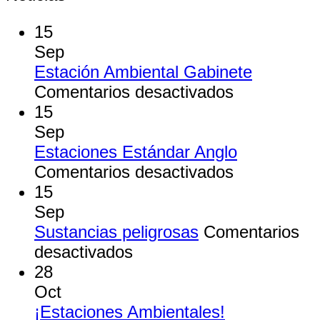
15
Sep
Estación Ambiental Gabinete
en
Comentarios desactivados
Estación
15
Ambiental
Sep
Gabinete
Estaciones Estándar Anglo
en
Comentarios desactivados
Estaciones
15
Estándar
Sep
Anglo
Sustancias peligrosas
Comentarios
en
desactivados
Sustancias
28
peligrosas
Oct
¡Estaciones Ambientales!