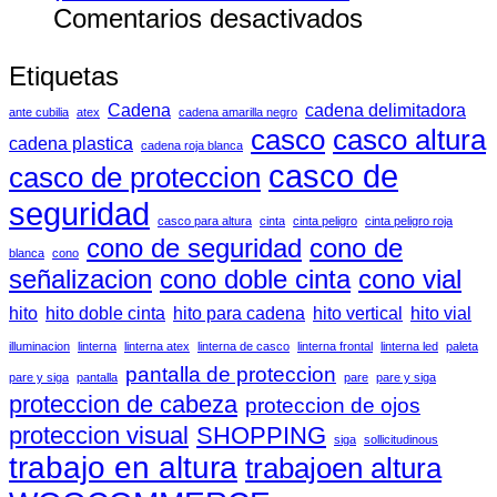
en
Comentarios desactivados
¡Estacione
Etiquetas
Ambientale
Cadena
cadena delimitadora
ante cubilia
atex
cadena amarilla negro
casco
casco altura
cadena plastica
cadena roja blanca
casco de
casco de proteccion
seguridad
casco para altura
cinta
cinta peligro
cinta peligro roja
cono de seguridad
cono de
blanca
cono
señalizacion
cono doble cinta
cono vial
hito
hito doble cinta
hito para cadena
hito vertical
hito vial
illuminacion
linterna
linterna atex
linterna de casco
linterna frontal
linterna led
paleta
pantalla de proteccion
pare y siga
pantalla
pare
pare y siga
proteccion de cabeza
proteccion de ojos
proteccion visual
SHOPPING
siga
sollicitudinous
trabajo en altura
trabajoen altura