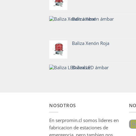
Baliza Xenón ámbar
Baliza Xenón Roja
Baliza LED ámbar
NOSOTROS
NO
En serpromin.cl somos lideres en
1
Se
fabricacion de estaciones de
emergencia, pero tambien nos