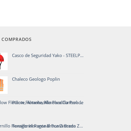
 COMPRADOS
Casco de Seguridad Yako - STEELPRO
Chaleco Geologo Poplin
Pillow Flotante, Almohadilla Para Control de Derrame en Agua - CrunchOil
Tornillo Hexagonal Punta Broca Zincado