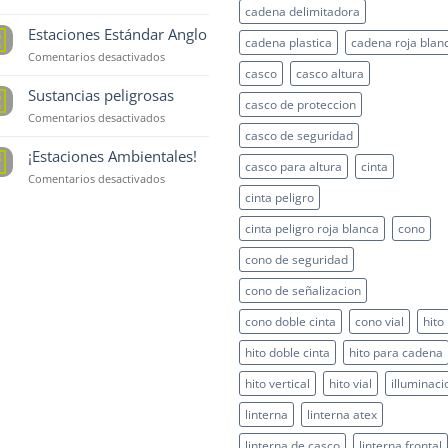
cadena delimitadora
Estación
Ambiental
Estaciones Estándar Anglo
5
cadena plastica
cadena roja blan
Gabinete
p
en
Comentarios desactivados
Estaciones
casco
casco altura
Estándar
Sustancias peligrosas
5
casco de proteccion
Anglo
p
en
Comentarios desactivados
Sustancias
casco de seguridad
peligrosas
¡Estaciones Ambientales!
8
casco para altura
cinta
t
en
Comentarios desactivados
¡Estaciones
cinta peligro
Ambientales!
cinta peligro roja blanca
cono
cono de seguridad
cono de señalizacion
cono doble cinta
cono vial
hito
hito doble cinta
hito para cadena
hito vertical
hito vial
illuminaci
linterna
linterna atex
linterna de casco
linterna frontal