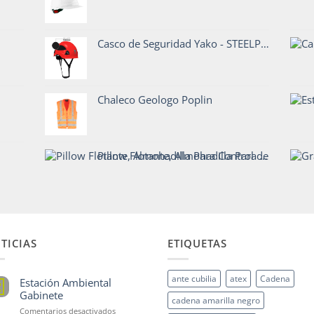
Casco de Seguridad Yako - STEELPRO
Chaleco Geologo Poplin
Pillow Flotante, Almohadilla Para Control de Derrame en Agua - CrunchOil
TICIAS
ETIQUETAS
ante cubilia
atex
Cadena
Estación Ambiental
5
p
Gabinete
cadena amarilla negro
en
Comentarios desactivados