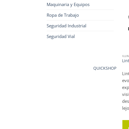
Maquinaria y Equipos
Ropa de Trabajo
Seguridad Industrial
Seguridad Vial
ILU
Lin
QUICKSHOP
Lin
evo
exp
vis
des
lej