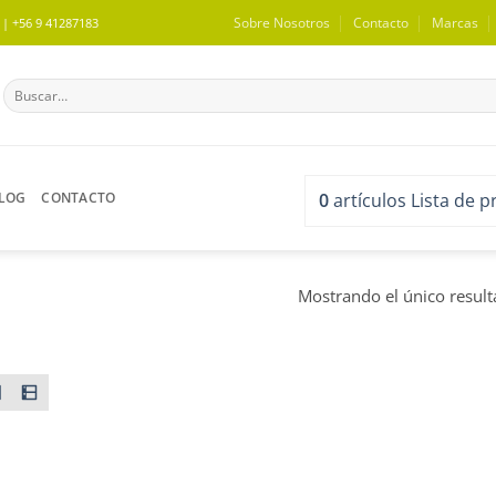
Sobre Nosotros
Contacto
Marcas
 +56 9 41287183
Buscar
por:
LOG
CONTACTO
0
artículos
Lista de 
Mostrando el único resul
WISHLIST