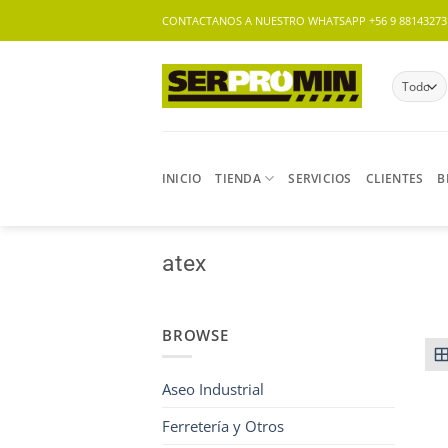
Saltar
CONTACTANOS A NUESTRO WHATSAPP +56 9 88143273 |
al
contenido
INICIO
TIENDA
SERVICIOS
CLIENTES
B
atex
BROWSE
Aseo Industrial
Ferretería y Otros