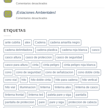
Sep
en
Comentarios desactivados
Sustancias
peligrosas
¡Estaciones Ambientales!
28
Oct
en
Comentarios desactivados
¡Estaciones
Ambientales!
ETIQUETAS
ante cubilia
atex
Cadena
cadena amarilla negro
cadena delimitadora
cadena plastica
cadena roja blanca
casco
casco altura
casco de proteccion
casco de seguridad
casco para altura
cinta
cinta peligro
cinta peligro roja blanca
cono
cono de seguridad
cono de señalizacion
cono doble cinta
cono vial
hito
hito doble cinta
hito para cadena
hito vertical
hito vial
illuminacion
linterna
linterna atex
linterna de casco
linterna frontal
linterna led
paleta pare y siga
pantalla
pantalla de proteccion
pare
pare y siga
proteccion de cabeza