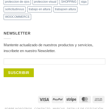
proteccion de ojos
proteccion visual
SHOPPING
siga
sollicitudinous
trabajo en altura
trabajoen altura
WOOCOMMERCE
NEWSLETTER
Mantente actualizado de nuestros productos y servicios,
inscribete en nuestro Newsletter.
Visa
PayPal
Stripe
MasterCard
Ca
On
SOBRE NOSOTROS
CONTACTO
MARCAS
DETALLE DE COTIZACIÓN