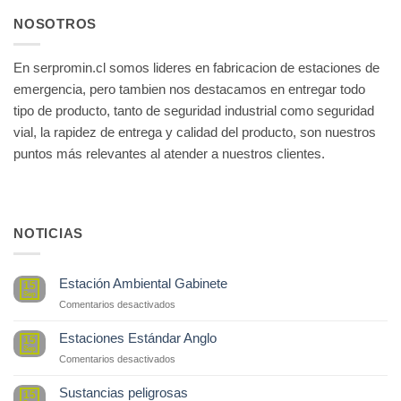
NOSOTROS
En serpromin.cl somos lideres en fabricacion de estaciones de
emergencia, pero tambien nos destacamos en entregar todo
tipo de producto, tanto de seguridad industrial como seguridad
vial, la rapidez de entrega y calidad del producto, son nuestros
puntos más relevantes al atender a nuestros clientes.
NOTICIAS
Estación Ambiental Gabinete
15
Sep
en
Comentarios desactivados
Estación
Ambiental
Estaciones Estándar Anglo
15
Gabinete
Sep
en
Comentarios desactivados
Estaciones
Estándar
Sustancias peligrosas
15
Anglo