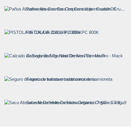
Paños Absorventes Con Cara Impermeable - CrunchOil
PISTOLA de CALOR 2000w PC 800K
Calzado de Seguridad De New Denver Pro - Mack
Seguro de tuerca o trabatuerca de camioneta
Saco Absorbente De Hidrocarburos Orgánico 7 KG - Codigo911