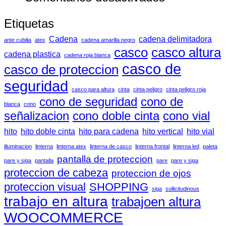
¡Estacione
Etiquetas
Ambientale
Cadena
cadena delimitadora
ante cubilia
atex
cadena amarilla negro
casco
casco altura
cadena plastica
cadena roja blanca
casco de
casco de proteccion
seguridad
casco para altura
cinta
cinta peligro
cinta peligro roja
cono de seguridad
cono de
blanca
cono
señalizacion
cono doble cinta
cono vial
hito
hito doble cinta
hito para cadena
hito vertical
hito vial
illuminacion
linterna
linterna atex
linterna de casco
linterna frontal
linterna led
paleta
pantalla de proteccion
pare y siga
pantalla
pare
pare y siga
proteccion de cabeza
proteccion de ojos
proteccion visual
SHOPPING
siga
sollicitudinous
trabajo en altura
trabajoen altura
WOOCOMMERCE