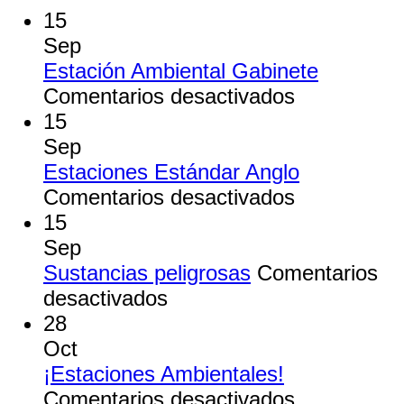
15
Sep
Estación Ambiental Gabinete
en
Comentarios desactivados
Estación
15
Ambiental
Sep
Gabinete
Estaciones Estándar Anglo
en
Comentarios desactivados
Estaciones
15
Estándar
Sep
Anglo
Sustancias peligrosas
Comentarios
en
desactivados
Sustancias
28
peligrosas
Oct
¡Estaciones Ambientales!
en
Comentarios desactivados