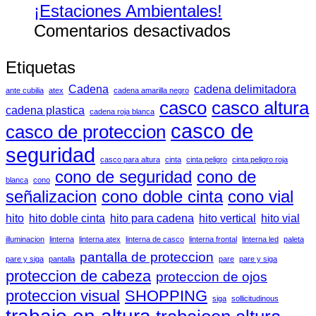
¡Estaciones Ambientales!
en
Comentarios desactivados
¡Estacione
Etiquetas
Ambientale
Cadena
cadena delimitadora
ante cubilia
atex
cadena amarilla negro
casco
casco altura
cadena plastica
cadena roja blanca
casco de
casco de proteccion
seguridad
casco para altura
cinta
cinta peligro
cinta peligro roja
cono de seguridad
cono de
blanca
cono
señalizacion
cono doble cinta
cono vial
hito
hito doble cinta
hito para cadena
hito vertical
hito vial
illuminacion
linterna
linterna atex
linterna de casco
linterna frontal
linterna led
paleta
pantalla de proteccion
pare y siga
pantalla
pare
pare y siga
proteccion de cabeza
proteccion de ojos
proteccion visual
SHOPPING
siga
sollicitudinous