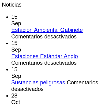
Noticias
15
Sep
Estación Ambiental Gabinete
en
Comentarios desactivados
Estación
15
Ambiental
Sep
Gabinete
Estaciones Estándar Anglo
en
Comentarios desactivados
Estaciones
15
Estándar
Sep
Anglo
Sustancias peligrosas
Comentarios
en
desactivados
Sustancias
28
peligrosas
Oct