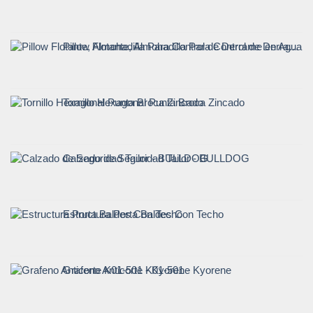
Pillow Flotante, Almohadilla Para Control de Derrame en Agua - CrunchOil
Tornillo Hexagonal Punta Broca Zincado
Calzado de Seguridad Tailor - BULLDOG
Estructura Porta Baldes Con Techo
Grafeno Anticorte K01-501 - Kyorene