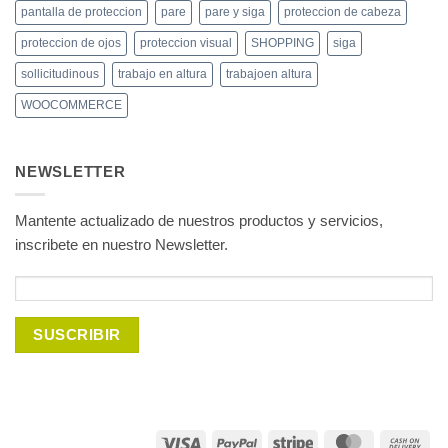
pantalla de proteccion
pare
pare y siga
proteccion de cabeza
proteccion de ojos
proteccion visual
SHOPPING
siga
sollicitudinous
trabajo en altura
trabajoen altura
WOOCOMMERCE
NEWSLETTER
Mantente actualizado de nuestros productos y servicios,
inscribete en nuestro Newsletter.
Visa
PayPal
Stripe
MasterCard
Ca