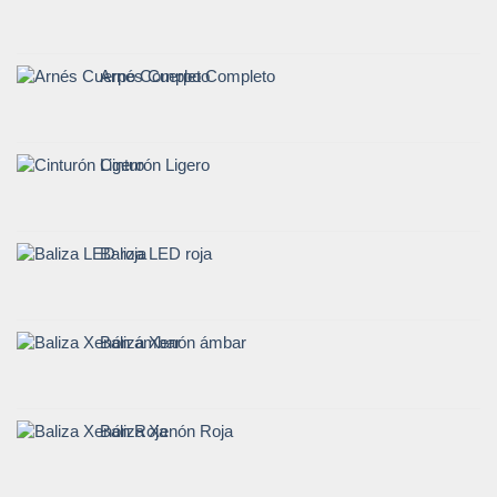
Arnés Cuerpo Completo
Cinturón Ligero
Baliza LED roja
Baliza Xenón ámbar
Baliza Xenón Roja