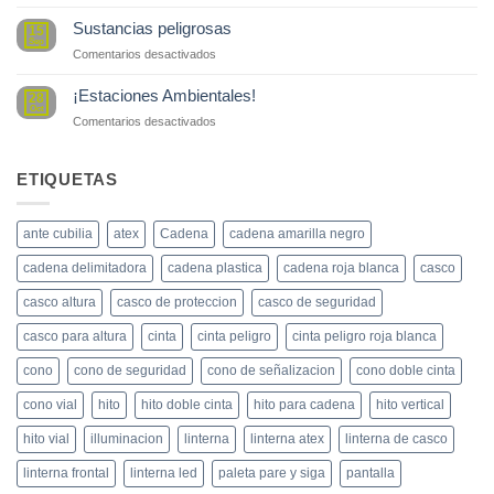
Estaciones
Estándar
Sustancias peligrosas
15
Anglo
Sep
en
Comentarios desactivados
Sustancias
peligrosas
¡Estaciones Ambientales!
28
Oct
en
Comentarios desactivados
¡Estaciones
Ambientales!
ETIQUETAS
ante cubilia
atex
Cadena
cadena amarilla negro
cadena delimitadora
cadena plastica
cadena roja blanca
casco
casco altura
casco de proteccion
casco de seguridad
casco para altura
cinta
cinta peligro
cinta peligro roja blanca
cono
cono de seguridad
cono de señalizacion
cono doble cinta
cono vial
hito
hito doble cinta
hito para cadena
hito vertical
hito vial
illuminacion
linterna
linterna atex
linterna de casco
linterna frontal
linterna led
paleta pare y siga
pantalla