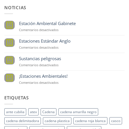
NOTICIAS
Estación Ambiental Gabinete
15
Sep
en
Comentarios desactivados
Estación
Ambiental
Estaciones Estándar Anglo
15
Gabinete
Sep
en
Comentarios desactivados
Estaciones
Estándar
Sustancias peligrosas
15
Anglo
Sep
en
Comentarios desactivados
Sustancias
peligrosas
¡Estaciones Ambientales!
28
Oct
en
Comentarios desactivados
¡Estaciones
Ambientales!
ETIQUETAS
ante cubilia
atex
Cadena
cadena amarilla negro
cadena delimitadora
cadena plastica
cadena roja blanca
casco