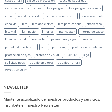
casco altura
casco de proteccion
casco de seguridad
casco para altura
cinta
cinta peligro
cinta peligro roja blanca
cono
cono de seguridad
cono de señalizacion
cono doble cinta
cono vial
hito
hito doble cinta
hito para cadena
hito vertical
hito vial
illuminacion
linterna
linterna atex
linterna de casco
linterna frontal
linterna led
paleta pare y siga
pantalla
pantalla de proteccion
pare
pare y siga
proteccion de cabeza
proteccion de ojos
proteccion visual
SHOPPING
siga
sollicitudinous
trabajo en altura
trabajoen altura
WOOCOMMERCE
NEWSLETTER
Mantente actualizado de nuestros productos y servicios,
inscribete en nuestro Newsletter.