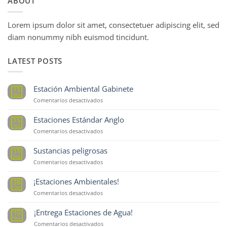
ABOUT
Lorem ipsum dolor sit amet, consectetuer adipiscing elit, sed
diam nonummy nibh euismod tincidunt.
LATEST POSTS
Estación Ambiental Gabinete
15
Sep
en
Comentarios desactivados
Estación
Ambiental
Estaciones Estándar Anglo
15
Gabinete
Sep
en
Comentarios desactivados
Estaciones
Estándar
Sustancias peligrosas
15
Anglo
Sep
en
Comentarios desactivados
Sustancias
peligrosas
¡Estaciones Ambientales!
28
Oct
en
Comentarios desactivados
¡Estaciones
Ambientales!
¡Entrega Estaciones de Agua!
19
Nov
en
Comentarios desactivados