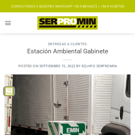
Saltar
CONTACTANOS A NUESTRO WHATSAPP +56 9 88143273 | +56 9 41287183
al
contenido
ENTREGAS A CLIENTES
Estación Ambiental Gabinete
POSTED ON
SEPTIEMBRE 15, 2022
BY
EQUIPO SERPROMIN
15
Sep