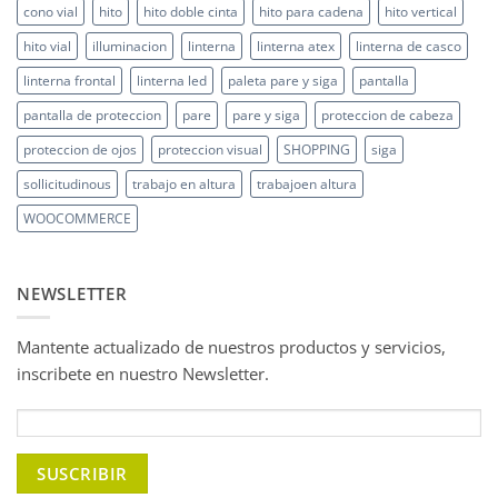
cono vial
hito
hito doble cinta
hito para cadena
hito vertical
hito vial
illuminacion
linterna
linterna atex
linterna de casco
linterna frontal
linterna led
paleta pare y siga
pantalla
pantalla de proteccion
pare
pare y siga
proteccion de cabeza
proteccion de ojos
proteccion visual
SHOPPING
siga
sollicitudinous
trabajo en altura
trabajoen altura
WOOCOMMERCE
NEWSLETTER
Mantente actualizado de nuestros productos y servicios,
inscribete en nuestro Newsletter.