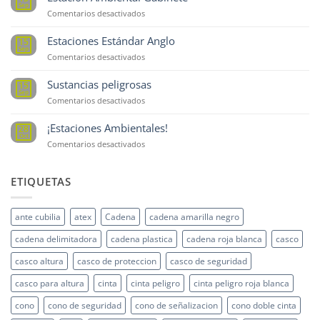
Sep
en
Comentarios desactivados
Estación
Ambiental
Estaciones Estándar Anglo
15
Gabinete
Sep
en
Comentarios desactivados
Estaciones
Estándar
Sustancias peligrosas
15
Anglo
Sep
en
Comentarios desactivados
Sustancias
peligrosas
¡Estaciones Ambientales!
28
Oct
en
Comentarios desactivados
¡Estaciones
Ambientales!
ETIQUETAS
ante cubilia
atex
Cadena
cadena amarilla negro
cadena delimitadora
cadena plastica
cadena roja blanca
casco
casco altura
casco de proteccion
casco de seguridad
casco para altura
cinta
cinta peligro
cinta peligro roja blanca
cono
cono de seguridad
cono de señalizacion
cono doble cinta