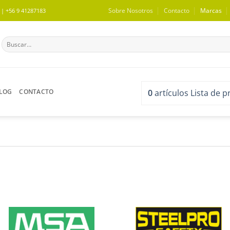
Sobre Nosotros
Contacto
Marcas
 +56 9 41287183
Buscar
por:
LOG
CONTACTO
0
artículos
Lista de 