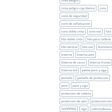
cinta peligro
Ambientales!
cinta peligro roja blanca
cono
cono de seguridad
cono de señalizacion
cono doble cinta
cono vial
hito
hito doble cinta
hito para cadena
hito vertical
hito vial
illuminaci
linterna
linterna atex
linterna de casco
linterna frontal
linterna led
paleta pare y siga
pantalla
pantalla de proteccion
pare
pare y siga
proteccion de cabeza
proteccion de ojos
proteccion vis
SHOPPING
siga
sollicitudinous