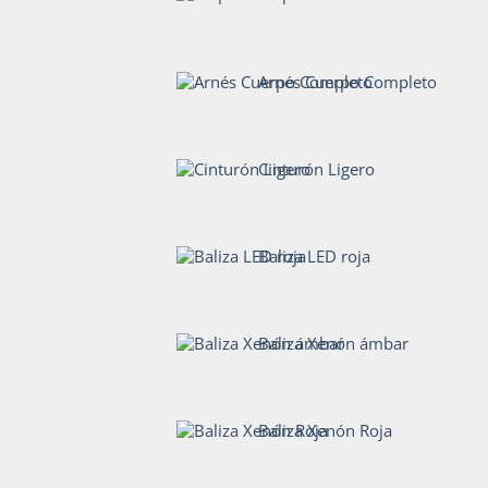
Arnés Cuerpo Completo
Cinturón Ligero
Baliza LED roja
Baliza Xenón ámbar
Baliza Xenón Roja