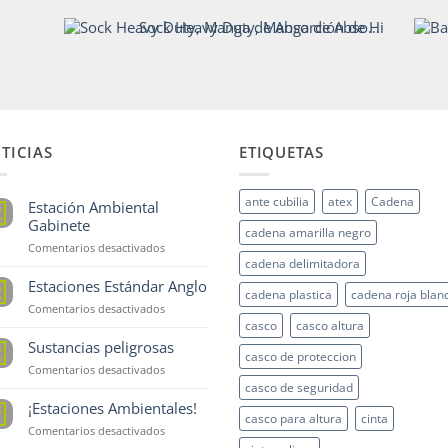
Sock Heavy Duty, Manga de Absorción de Hidrocarburos - CrunchOil
TICIAS
ETIQUETAS
ante cubilia
atex
Cadena
Estación Ambiental
5
p
Gabinete
cadena amarilla negro
en
Comentarios desactivados
cadena delimitadora
Estación
Ambiental
Estaciones Estándar Anglo
5
cadena plastica
cadena roja blan
Gabinete
p
en
Comentarios desactivados
Estaciones
casco
casco altura
Estándar
Sustancias peligrosas
5
casco de proteccion
Anglo
p
en
Comentarios desactivados
Sustancias
casco de seguridad
peligrosas
¡Estaciones Ambientales!
8
casco para altura
cinta
t
en
Comentarios desactivados
¡Estaciones