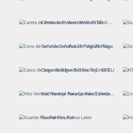
Careta de Proteccion Vizen Mesh PETZL
Cono de Señalizacion Vial 28 Pulgadas Base Pesada
Casco de Seguridad Evo III Cinta Top - STEELPRO
Hito Vertical Naranjo Para Caneda D.Cinta
Guante Flex Palma Latex