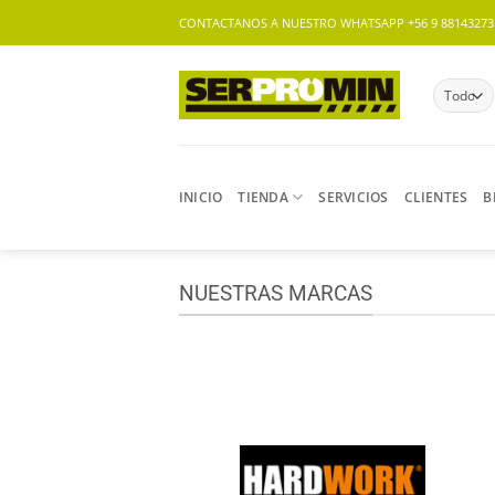
Saltar
CONTACTANOS A NUESTRO WHATSAPP +56 9 88143273 |
al
contenido
INICIO
TIENDA
SERVICIOS
CLIENTES
B
NUESTRAS MARCAS