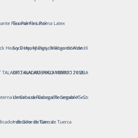
Guante Flex Palma Latex
Sock Heavy Duty, Manga de Absorción de Hidrocarburos - CrunchOil
KIT TALADRO INALAMBRICO 10MM 12V 2BAT TP 810/12 K2
Linterna de Cabeza Recargable Sensor-X - Steelpro
Indicador de Giro de Tuerca