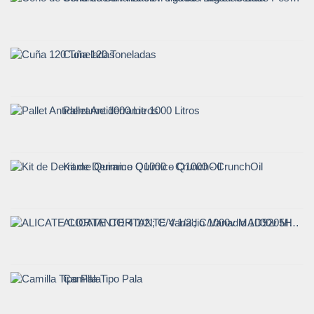
Cuña 120 Toneladas
Pallet Antiderrame 1000 Litros
Kit de Derrame Quimico Q1000 - CrunchOil
ALICATE CORTANTE 4 1/2'; C/Vanadio 1000v MAD9205H
Camilla Tipo Pala