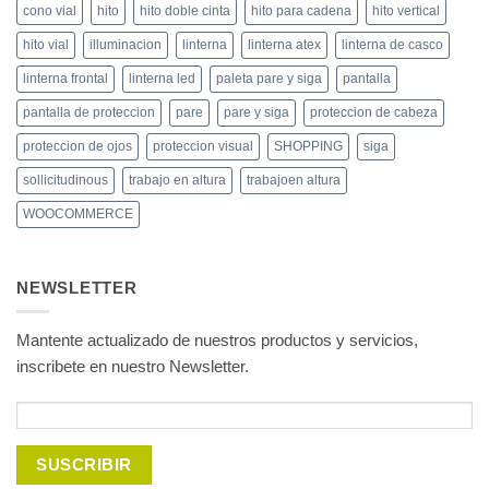
cono vial
hito
hito doble cinta
hito para cadena
hito vertical
hito vial
illuminacion
linterna
linterna atex
linterna de casco
linterna frontal
linterna led
paleta pare y siga
pantalla
pantalla de proteccion
pare
pare y siga
proteccion de cabeza
proteccion de ojos
proteccion visual
SHOPPING
siga
sollicitudinous
trabajo en altura
trabajoen altura
WOOCOMMERCE
NEWSLETTER
Mantente actualizado de nuestros productos y servicios,
inscribete en nuestro Newsletter.