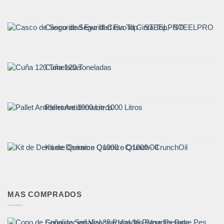
Casco de Seguridad Evo III Cinta Top - STEELPRO
Cuña 120 Toneladas
Pallet Antiderrame 1000 Litros
Kit de Derrame Quimico Q1000 - CrunchOil
MAS COMPRADOS
Cono de Señalizacion Vial 36 Pulgadas Base Pesada