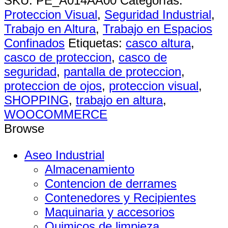
SKU:
PE_A014AA00
Categorías:
Proteccion Visual
,
Seguridad Industrial
,
Trabajo en Altura
,
Trabajo en Espacios
Confinados
Etiquetas:
casco altura
,
casco de proteccion
,
casco de
seguridad
,
pantalla de proteccion
,
proteccion de ojos
,
proteccion visual
,
SHOPPING
,
trabajo en altura
,
WOOCOMMERCE
Browse
Aseo Industrial
Almacenamiento
Contencion de derrames
Contenedores y Recipientes
Maquinaria y accesorios
Quimicos de limpieza