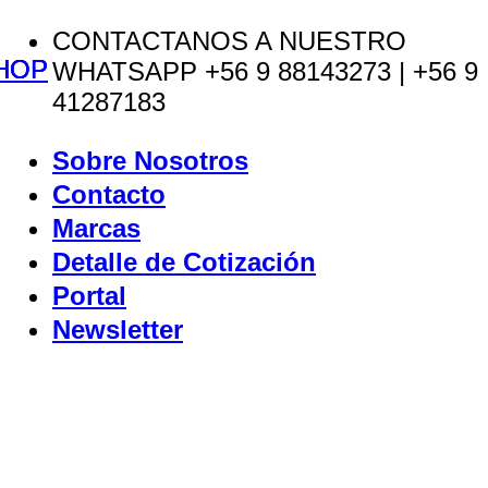
Saltar
CONTACTANOS A NUESTRO
HOP
HOP
HOP
HOP
al
WHATSAPP +56 9 88143273 | +56 9
contenido
41287183
Sobre Nosotros
Contacto
Marcas
Detalle de Cotización
Portal
Newsletter