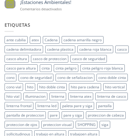
¡Estaciones Ambientales!
28
Oct
en
Comentarios desactivados
¡Estaciones
Ambientales!
ETIQUETAS
ante cubilia
atex
Cadena
cadena amarilla negro
cadena delimitadora
cadena plastica
cadena roja blanca
casco
casco altura
casco de proteccion
casco de seguridad
casco para altura
cinta
cinta peligro
cinta peligro roja blanca
cono
cono de seguridad
cono de señalizacion
cono doble cinta
cono vial
hito
hito doble cinta
hito para cadena
hito vertical
hito vial
illuminacion
linterna
linterna atex
linterna de casco
linterna frontal
linterna led
paleta pare y siga
pantalla
pantalla de proteccion
pare
pare y siga
proteccion de cabeza
proteccion de ojos
proteccion visual
SHOPPING
siga
sollicitudinous
trabajo en altura
trabajoen altura