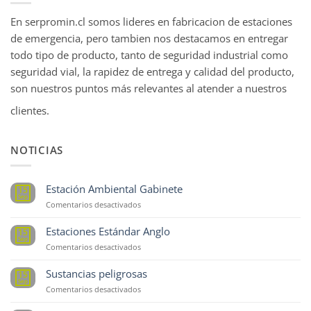
En serpromin.cl somos lideres en fabricacion de estaciones
de emergencia, pero tambien nos destacamos en entregar
todo tipo de producto, tanto de seguridad industrial como
seguridad vial, la rapidez de entrega y calidad del producto,
son nuestros puntos más relevantes al atender a nuestros
clientes.
NOTICIAS
Estación Ambiental Gabinete
15
Sep
en
Comentarios desactivados
Estación
Ambiental
Estaciones Estándar Anglo
15
Gabinete
Sep
en
Comentarios desactivados
Estaciones
Estándar
Sustancias peligrosas
15
Anglo
Sep
en
Comentarios desactivados
Sustancias
peligrosas