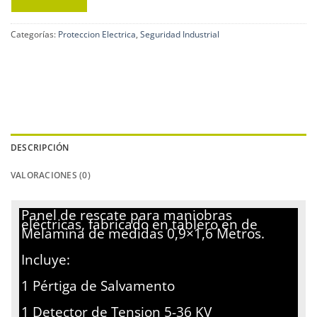
Categorías:
Proteccion Electrica
,
Seguridad Industrial
DESCRIPCIÓN
VALORACIONES (0)
Panel de rescate para maniobras
eléctricas, fabricado en tablero en de
Melamina de medidas 0,9×1,6 Metros.
Incluye:
1 Pértiga de Salvamento
1 Detector de Tension 5-36 KV