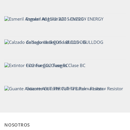
Esmeril Angular AG15/3/220 - ENERGY
Calzado de Seguridad CO5 - BULLDOG
Extintor CO2 Fuegos Clase BC
Guante Anticorte CUT TPR Palma Látex - Resistor
NOSOTROS