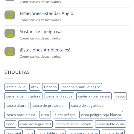
en
Comentarios desactivados
Estación
Ambiental
Estaciones Estándar Anglo
15
Gabinete
Sep
en
Comentarios desactivados
Estaciones
Estándar
Sustancias peligrosas
15
Anglo
Sep
en
Comentarios desactivados
Sustancias
peligrosas
¡Estaciones Ambientales!
28
Oct
en
Comentarios desactivados
¡Estaciones
Ambientales!
ETIQUETAS
ante cubilia
atex
Cadena
cadena amarilla negro
cadena delimitadora
cadena plastica
cadena roja blanca
casco
casco altura
casco de proteccion
casco de seguridad
casco para altura
cinta
cinta peligro
cinta peligro roja blanca
cono
cono de seguridad
cono de señalizacion
cono doble cinta
cono vial
hito
hito doble cinta
hito para cadena
hito vertical