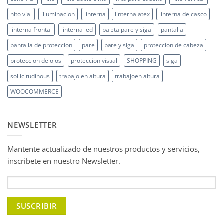
hito vial
illuminacion
linterna
linterna atex
linterna de casco
linterna frontal
linterna led
paleta pare y siga
pantalla
pantalla de proteccion
pare
pare y siga
proteccion de cabeza
proteccion de ojos
proteccion visual
SHOPPING
siga
sollicitudinous
trabajo en altura
trabajoen altura
WOOCOMMERCE
NEWSLETTER
Mantente actualizado de nuestros productos y servicios,
inscribete en nuestro Newsletter.