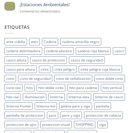
peligrosas
¡Estaciones Ambientales!
28
Oct
en
Comentarios desactivados
¡Estaciones
Ambientales!
ETIQUETAS
ante cubilia
atex
Cadena
cadena amarilla negro
cadena delimitadora
cadena plastica
cadena roja blanca
casco
casco altura
casco de proteccion
casco de seguridad
casco para altura
cinta
cinta peligro
cinta peligro roja blanca
cono
cono de seguridad
cono de señalizacion
cono doble cinta
cono vial
hito
hito doble cinta
hito para cadena
hito vertical
hito vial
illuminacion
linterna
linterna atex
linterna de casco
linterna frontal
linterna led
paleta pare y siga
pantalla
pantalla de proteccion
pare
pare y siga
proteccion de cabeza
proteccion de ojos
proteccion visual
SHOPPING
siga