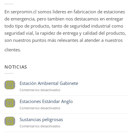
En serpromin.cl somos lideres en fabricacion de estaciones
de emergencia, pero tambien nos destacamos en entregar
todo tipo de producto, tanto de seguridad industrial como
seguridad vial, la rapidez de entrega y calidad del producto,
son nuestros puntos más relevantes al atender a nuestros
clientes.
NOTICIAS
Estación Ambiental Gabinete
15
Sep
en
Comentarios desactivados
Estación
Ambiental
Estaciones Estándar Anglo
15
Gabinete
Sep
en
Comentarios desactivados
Estaciones
Estándar
Sustancias peligrosas
15
Anglo
Sep
en
Comentarios desactivados
Sustancias