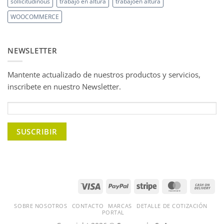
sollicitudinous
trabajo en altura
trabajoen altura
WOOCOMMERCE
NEWSLETTER
Mantente actualizado de nuestros productos y servicios,
inscribete en nuestro Newsletter.
Visa
PayPal
Stripe
MasterCard
Ca
On
Del
SOBRE NOSOTROS
CONTACTO
MARCAS
DETALLE DE COTIZACIÓN
PORTAL