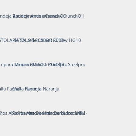
Bandeja Antiderrames - CrunchOil
PISTOLA de CALOR 2000w HG10
Lampara Minera KL6000 - Steelpro
Malla Faenera Naranja
Paños Absorbentes De Hidrocarburos 2MM - Codigo911