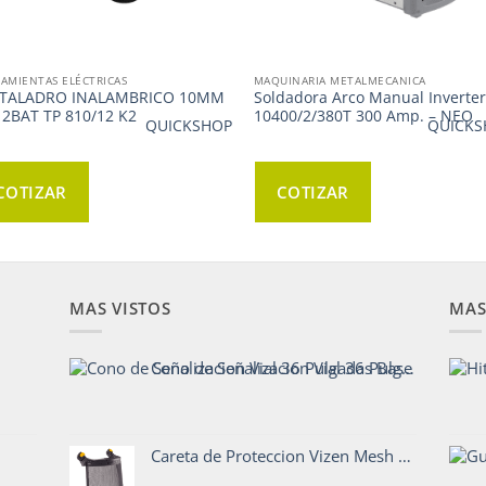
AMIENTAS ELÉCTRICAS
MAQUINARIA METALMECANICA
 TALADRO INALAMBRICO 10MM
Soldadora Arco Manual Inverter
 2BAT TP 810/12 K2
10400/2/380T 300 Amp. – NEO
QUICKSHOP
QUICKS
COTIZAR
COTIZAR
MAS VISTOS
MAS
Cono de Señalizacion Vial 36 Pulgadas Base Pesada
Careta de Proteccion Vizen Mesh PETZL