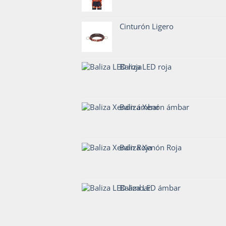
Cinturón Ligero
Baliza LED roja
Baliza Xenón ámbar
Baliza Xenón Roja
Baliza LED ámbar