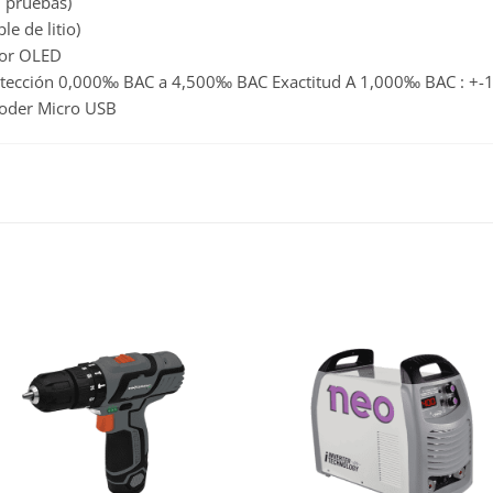
0 pruebas)
e de litio)
lor OLED
etección 0,000‰ BAC a 4,500‰ BAC Exactitud A 1,000‰ BAC : +-
poder Micro USB
WISHLIST
WISHLIST