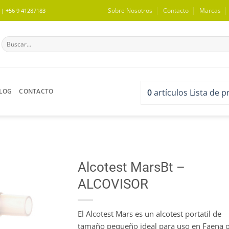
Sobre Nosotros
Contacto
Marcas
 +56 9 41287183
Buscar
por:
LOG
CONTACTO
0
artículos
Lista de 
Alcotest MarsBt –
ALCOVISOR
WISHLIST
El Alcotest Mars es un alcotest portatil de
tamaño pequeño ideal para uso en Faena 