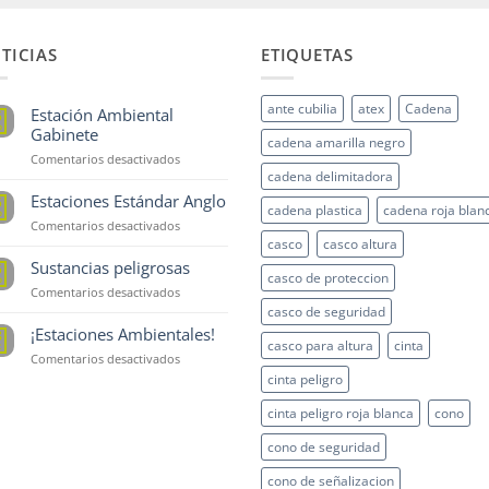
TICIAS
ETIQUETAS
ante cubilia
atex
Cadena
Estación Ambiental
5
p
Gabinete
cadena amarilla negro
en
Comentarios desactivados
cadena delimitadora
Estación
Ambiental
Estaciones Estándar Anglo
5
cadena plastica
cadena roja blan
Gabinete
p
en
Comentarios desactivados
Estaciones
casco
casco altura
Estándar
Sustancias peligrosas
5
casco de proteccion
Anglo
p
en
Comentarios desactivados
Sustancias
casco de seguridad
peligrosas
¡Estaciones Ambientales!
8
casco para altura
cinta
t
en
Comentarios desactivados
¡Estaciones
cinta peligro
Ambientales!
cinta peligro roja blanca
cono
cono de seguridad
cono de señalizacion