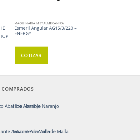
MAQUINARIA METALMECANICA
 IE
Esmeril Angular AG15/3/220 –
ENERGY
HOP
COTIZAR
 COMPRADOS
Hito Abatible Naranjo
Guante Anticorte de Malla