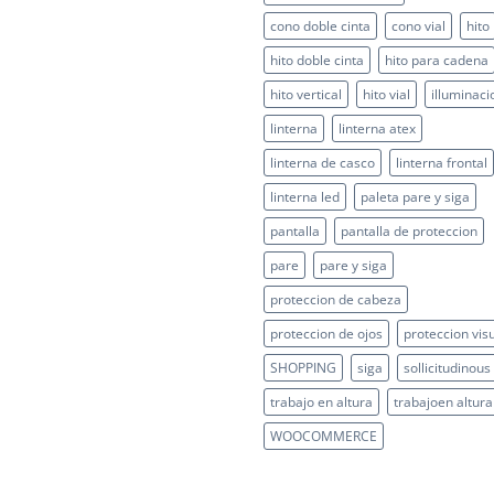
cono doble cinta
cono vial
hito
hito doble cinta
hito para cadena
hito vertical
hito vial
illuminaci
linterna
linterna atex
linterna de casco
linterna frontal
linterna led
paleta pare y siga
pantalla
pantalla de proteccion
pare
pare y siga
proteccion de cabeza
proteccion de ojos
proteccion vis
SHOPPING
siga
sollicitudinous
trabajo en altura
trabajoen altura
WOOCOMMERCE