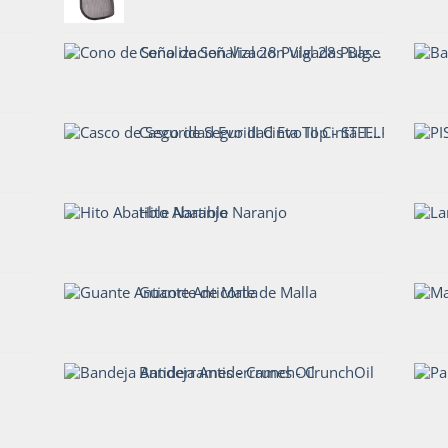
Cono de Señalizacion Vial 28 Pulgadas Base Pesada
Casco de Seguridad Evo III Cinta Top - STEELPRO
Hito Abatible Naranjo
Guante Anticorte de Malla
Bandeja Antiderrames - CrunchOil